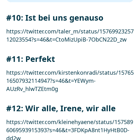
#10: Ist bei uns genauso
https://twitter.com/taler_m/status/15769923257
12023554?s=46&t=CtoMizUpiB-7ObCN22D_zw
#11: Perfekt
https://twitter.com/kirstenkonradi/status/15765
16507932114947?s=46&t=YEWym-
AUzRv_hlwTZEtm0g
#12: Wir alle, Irene, wir alle
https://twitter.com/kleinehyaene/status/157589
6069593915393?s=46&t=3FDKpA8nt1HyHtB0D-
dd2w