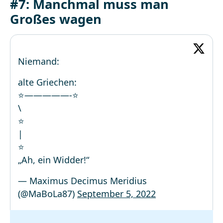
#7: Manchmal muss man
Großes wagen
Niemand:
alte Griechen:
⭐️—————-⭐️
\
⭐️
|
⭐️
„Ah, ein Widder!“
— Maximus Decimus Meridius
(@MaBoLa87)
September 5, 2022