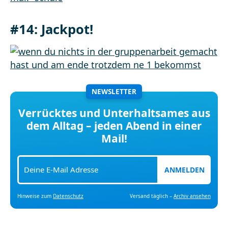
#14:
Jackpot!
NEWSLETTER
Verrücktes und Unterhaltsames aus
dem Alltag – jeden Abend in einer
Mail!
ANMELDEN
Hinweise zum
Datenschutz
Versand täglich –
Archiv ansehen