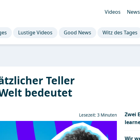
Videos
Newsl
ges
Lustige Videos
Good News
Witz des Tages
tzlicher Teller
Welt bedeutet
Zwei E
Lesezeit: 3 Minuten
learn
Wir w