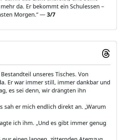
ht mehr da. Er bekommt ein Schulessen –
hsten Morgen.“
—
3/7
Bestandteil unseres Tisches. Von
da. Er war immer still, immer dankbar und
g, es sei denn, wir drängten ihn
 sah er mich endlich direkt an. „Warum
 sagte ich ihm. „Und es gibt immer genug
eß nur einen langen, zitternden Atemzug