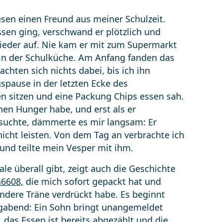
esen einen Freund aus meiner Schulzeit.
en ging, verschwand er plötzlich und
ieder auf. Nie kam er mit zum Supermarkt
 in der Schulküche. Am Anfang fanden das
chten sich nichts dabei, bis ich ihn
spause in der letzten Ecke des
 sitzen und eine Packung Chips essen sah.
inen Hunger habe, und erst als er
suchte, dämmerte es mir langsam: Er
icht leisten. Von dem Tag an verbrachte ich
und teilte mein Vesper mit ihm.
ale überall gibt, zeigt auch die Geschichte
6608,
die mich sofort gepackt hat und
andere Träne verdrückt habe. Es beginnt
gabend: Ein Sohn bringt unangemeldet
 das Essen ist bereits abgezählt und die