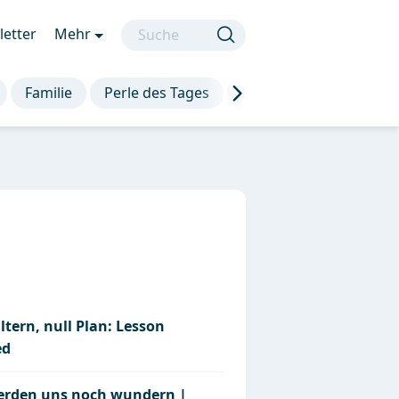
etter
Mehr
Familie
Perle des Tages
Die besten Sprüche
ltern, null Plan: Lesson
ed
erden uns noch wundern |