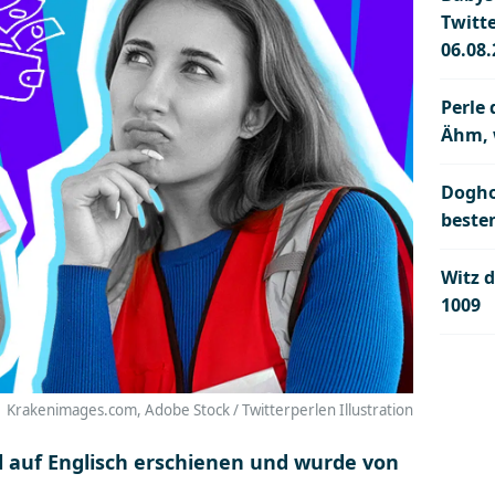
Twitt
06.08
Perle
Ähm, 
Dogho
beste
Witz d
1009
Krakenimages.com, Adobe Stock / Twitterperlen Illustration
al auf Englisch erschienen und wurde von