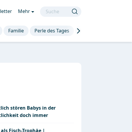
etter
Mehr
Familie
Perle des Tages
Die besten Sprüche
lich stören Babys in der
tlichkeit doch immer
als Fisch-Trophäe |