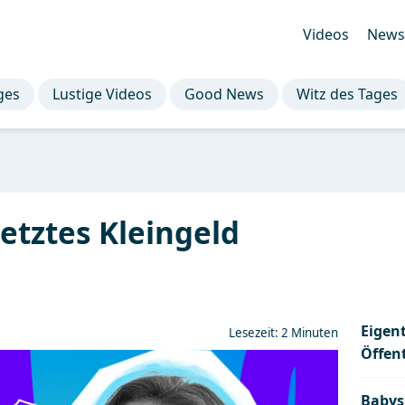
Videos
Newsl
ges
Lustige Videos
Good News
Witz des Tages
letztes Kleingeld
Eigent
Lesezeit: 2 Minuten
Öffen
Babys 