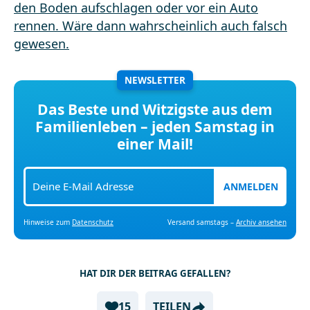
NEWSLETTER
Das Beste und Witzigste aus dem
Familienleben – jeden Samstag in
einer Mail!
ANMELDEN
Hinweise zum
Datenschutz
Versand samstags –
Archiv ansehen
HAT DIR DER BEITRAG GEFALLEN?
15
TEILEN