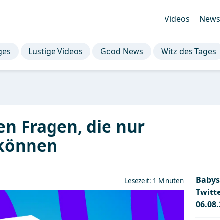
Videos
Newsl
ges
Lustige Videos
Good News
Witz des Tages
en Fragen, die nur
 können
Babys 
Lesezeit: 1 Minuten
Twitt
06.08