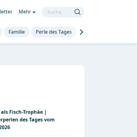
etter
Mehr
Familie
Perle des Tages
Die besten Sprüche
als Fisch-Trophäe |
erperlen des Tages vom
.2026