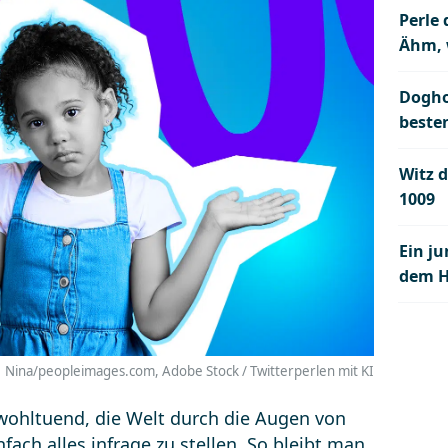
Perle
Ähm, 
Dogho
beste
Witz d
1009
Ein j
dem 
Nina/peopleimages.com, Adobe Stock / Twitterperlen mit KI
wohltuend, die Welt durch die Augen von
fach alles infrage zu stellen. So bleibt man