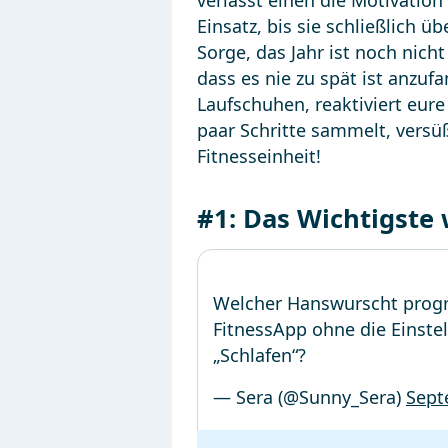
verlässt einen die Motivati
Einsatz, bis sie schließlich 
Sorge, das Jahr ist noch nich
dass es nie zu spät ist anzuf
Laufschuhen, reaktiviert eu
paar Schritte sammelt, versü
Fitnesseinheit!
#1: Das Wichtigste
Welcher Hanswurscht progr
FitnessApp ohne die Einstel
„Schlafen“?
— Sera (@Sunny_Sera)
Sept