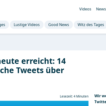
Videos
Newsl
ges
Lustige Videos
Good News
Witz des Tages
heute erreicht: 14
iche Tweets über
Wir w
Lesezeit: 4 Minuten
Twitt