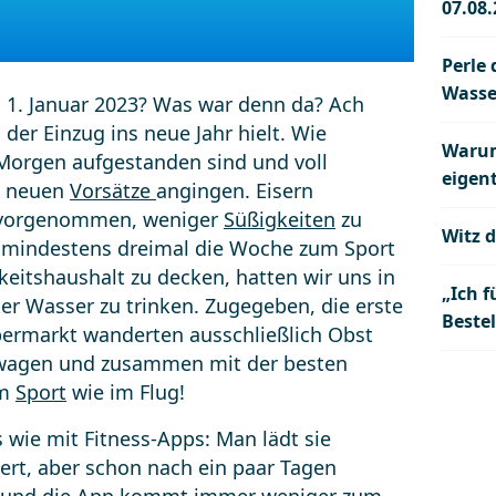
07.08
Perle 
Wasse
n 1. Januar 2023? Was war denn da? Ach
, der Einzug ins neue Jahr hielt. Wie
Warum
 Morgen aufgestanden sind und voll
eigent
e neuen
Vorsätze
angingen. Eisern
s vorgenommen, weniger
Süßigkeiten
zu
Witz d
 mindestens dreimal die Woche zum Sport
eitshaushalt zu decken, hatten wir uns in
„Ich f
iter Wasser zu trinken. Zugegeben, die erste
Beste
upermarkt wanderten ausschließlich Obst
wagen und zusammen mit der besten
im
Sport
wie im Flug!
 wie mit Fitness-Apps: Man lädt sie
stert, aber schon nach ein paar Tagen