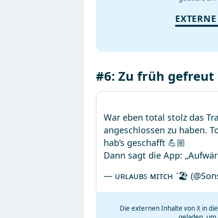
EXTERNE
#6: Zu früh gefreut
War eben total stolz das Tr
angeschlossen zu haben. To
hab’s geschafft 💪🏼
Dann sagt die App: „Aufwä
— ᴜʀʟᴀᴜʙꜱ ᴍɪᴛᴄʜ 🏖️ (@So
Die externen Inhalte von X in d
geladen, um 