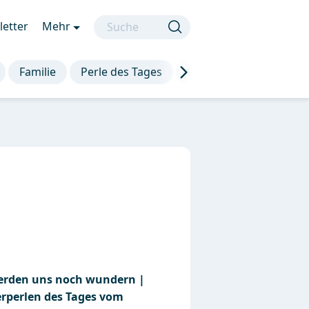
etter
Mehr
Familie
Perle des Tages
Die besten Sprüche
erden uns noch wundern |
erperlen des Tages vom