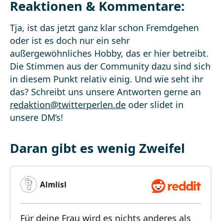
Reaktionen & Kommentare:
Tja, ist das jetzt ganz klar schon Fremdgehen
oder ist es doch nur ein sehr
außergewöhnliches Hobby, das er hier betreibt.
Die Stimmen aus der Community dazu sind sich
in diesem Punkt relativ einig. Und wie seht ihr
das? Schreibt uns unsere Antworten gerne an
redaktion@twitterperlen.de
oder slidet in
unsere DM’s!
Daran gibt es wenig Zweifel
Almlisl
Für deine Frau wird es nichts anderes als