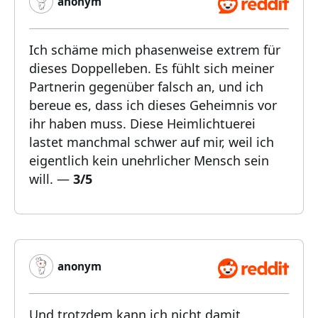
anonym
Ich schäme mich phasenweise extrem für
dieses Doppelleben. Es fühlt sich meiner
Partnerin gegenüber falsch an, und ich
bereue es, dass ich dieses Geheimnis vor
ihr haben muss. Diese Heimlichtuerei
lastet manchmal schwer auf mir, weil ich
eigentlich kein unehrlicher Mensch sein
will.
—
3/5
anonym
Und trotzdem kann ich nicht damit