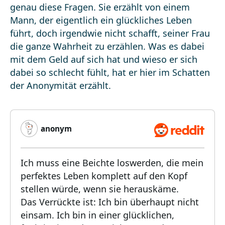
genau diese Fragen. Sie erzählt von einem
Mann, der eigentlich ein glückliches Leben
führt, doch irgendwie nicht schafft, seiner Frau
die ganze Wahrheit zu erzählen. Was es dabei
mit dem Geld auf sich hat und wieso er sich
dabei so schlecht fühlt, hat er hier im Schatten
der Anonymität erzählt.
anonym
Ich muss eine Beichte loswerden, die mein
perfektes Leben komplett auf den Kopf
stellen würde, wenn sie herauskäme.
Das Verrückte ist: Ich bin überhaupt nicht
einsam. Ich bin in einer glücklichen,