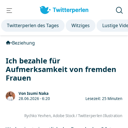
Twitterperlen des Tages
Witziges
Lustige Vid
•
Beziehung
Ich bezahle für
Aufmerksamkeit von fremden
Frauen
Von Isumi Naka
28.06.2026 - 6:20
Lesezeit: 25 Minuten
Rychko Yevhen, Adobe Stock / Twitterperlen Illustration