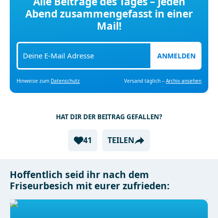
Alle Beiträge des Tages – jeden
Abend zusammengefasst in einer
Mail!
ANMELDEN
Hinweise zum
Datenschutz
Versand täglich –
Archiv ansehen
HAT DIR DER BEITRAG GEFALLEN?
41
TEILEN
Hoffentlich seid ihr nach dem
Friseurbesich mit eurer zufrieden: