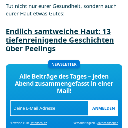
Tut nicht nur eurer Gesundheit, sondern auch
eurer Haut etwas Gutes:
Endlich samtweiche Haut: 13
tiefenreinigende Geschichten
über Peelings
NEWSLETTER
Alle Beiträge des Tages – jeden
Abend zusammengefasst in einer
Mail!
ANMELDEN
Hinweise zum
Datenschutz
Versand täglich -
Archiv ansehen