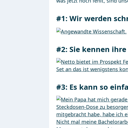
was jetzt noch fehlt, sind uns
#1:
Wir werden sch
#2:
Sie kennen ihr
#3:
Es kann so einf