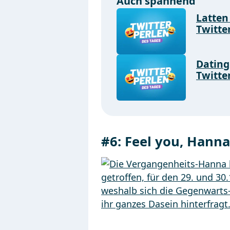
Auch spannend
Latten
Twitte
Dating
Twitte
#6:
Feel you, Hanna