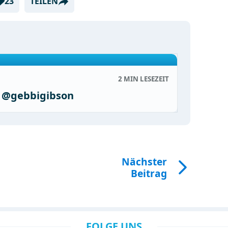
23
TEILEN
2 MIN
LESEZEIT
n @gebbigibson
Nächster
Beitrag
FOLGE UNS