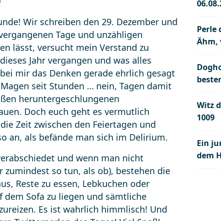
06.08
eunde! Wir schreiben den 29. Dezember und
Perle
 vergangenen Tage und unzähligen
Ähm, 
en lässt, versucht mein Verstand zu
e dieses Jahr vergangen und was alles
Dogho
bei mir das Denken gerade ehrlich gesagt
beste
n Magen seit Stunden … nein, Tagen damit
maßen heruntergeschlungenen
Witz d
auen. Doch euch geht es vermutlich
1009
h die Zeit zwischen den Feiertagen und
o an, als befände man sich im Delirium.
Ein j
dem 
h verabschiedet und wenn man nicht
 zumindest so tun, als ob), bestehen die
aus, Reste zu essen, Lebkuchen oder
uf dem Sofa zu liegen und sämtliche
reizen. Es ist wahrlich himmlisch! Und