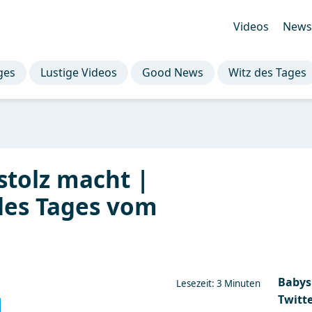
Videos
Newsl
ges
Lustige Videos
Good News
Witz des Tages
tolz macht |
des Tages vom
Babys 
Lesezeit: 3 Minuten
Twitt