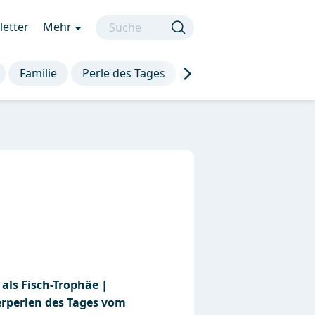
etter
Mehr
Familie
Perle des Tages
Die besten Sprüche
als Fisch-Trophäe |
erperlen des Tages vom