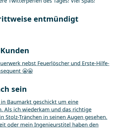
ere Twitterperlen des Tages! Viel Spaß!
rittweise entmündigt
e Kunden
ach sein