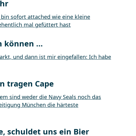
ahr
en können …
en tragen Cape
, schuldet uns ein Bier