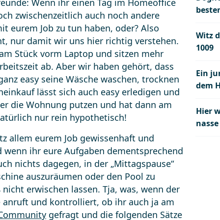
nfreunde: Wenn ihr einen Tag im Homeoffice
beste
doch zwischenzeitlich auch noch andere
it eurem Job zu tun haben, oder? Also
Witz d
t, nur damit wir uns hier richtig verstehen.
1009
n am Stück vorm Laptop und sitzen mehr
rbeitszeit ab. Aber wir haben gehört, dass
Ein j
anz easy seine Wäsche waschen, trocknen
dem 
inkauf lässt sich auch easy erledigen und
er die Wohnung putzen und hat dann am
Hier 
türlich nur rein hypothetisch!
nasse
rotz allem eurem Job gewissenhaft und
nd wenn ihr eure Aufgaben dementsprechend
uch nichts dagegen, in der „Mittagspause“
schine auszuräumen oder den Pool zu
ß nicht erwischen lassen. Tja, was, wenn der
anruft und kontrolliert, ob ihr auch ja am
Community
gefragt und die folgenden Sätze