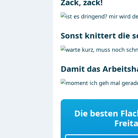
Zack, zack!
Sonst knittert die s
Damit das Arbeitsh
Die besten Flac
Freita