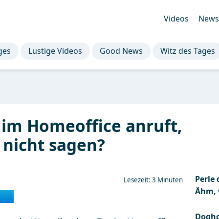
Videos
Newsl
ges
Lustige Videos
Good News
Witz des Tages
im Homeoffice anruft,
 nicht sagen?
Perle
Lesezeit: 3 Minuten
Ähm, 
Dogho