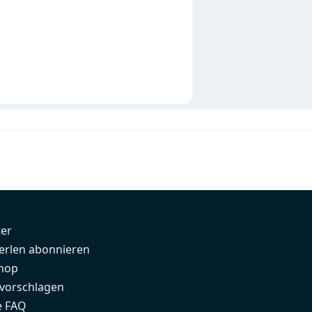
ter
erlen abonnieren
hop
 vorschlagen
e FAQ