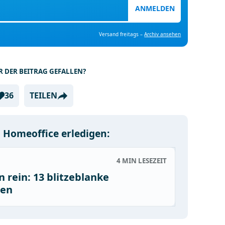
ANMELDEN
Versand freitags –
Archiv ansehen
R DER BEITRAG GEFALLEN?
36
TEILEN
m Homeoffice erledigen:
4 MIN
LESEZEIT
 rein: 13 blitzeblanke
zen