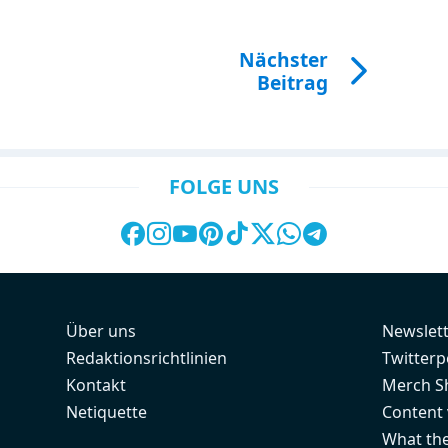
Nächster
Beitrag
FOLGE UNS
Über uns
Newslet
Redaktionsrichtlinien
Twitterp
Kontakt
Merch S
Netiquette
Content
What th