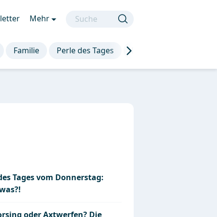
etter
Mehr
Familie
Perle des Tages
Die besten Sprüche
 des Tages vom Donnerstag:
was?!
rsing oder Axtwerfen? Die