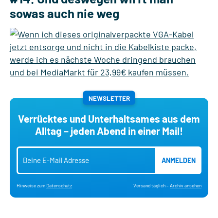
sowas auch nie weg
NEWSLETTER
Verrücktes und Unterhaltsames aus dem
Alltag – jeden Abend in einer Mail!
ANMELDEN
Hinweise zum
Datenschutz
Versand täglich –
Archiv ansehen