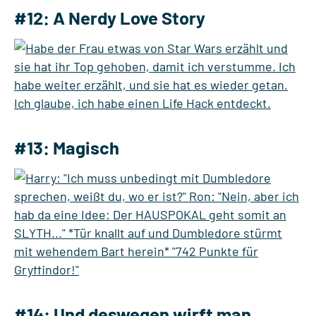
#12: A Nerdy Love Story
#13: Magisch
#14: Und deswegen wirft man