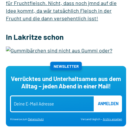
In Lakritze schon
NEWSLETTER
Verrücktes und Unterhaltsames aus dem
Alltag – jeden Abend in einer Mail!
ANMELDEN
Hinweise zum
Datenschutz
Versand täglich –
Archiv ansehen