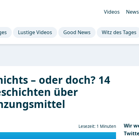
Videos
Newsl
ges
Lustige Videos
Good News
Witz des Tages
nichts – oder doch? 14
schichten über
zungsmittel
Wir w
Lesezeit: 1 Minuten
Twitt