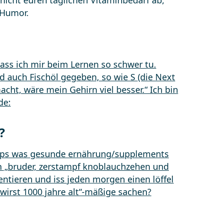
icht euren täglichen Vitaminbedarf ab,
 Humor.
?