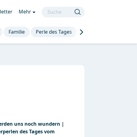
etter
Mehr
Familie
Perle des Tages
Die besten Sprüche
erden uns noch wundern |
erperlen des Tages vom