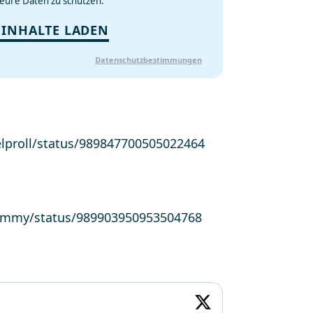
eure Daten zu schützen.
 INHALTE LADEN
Datenschutzbestimmungen
elproll/status/989847700505022464
cTimmy/status/989903950953504768