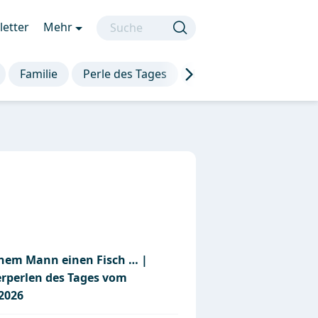
etter
Mehr
Familie
Perle des Tages
Die besten Sprüche
inem Mann einen Fisch … |
erperlen des Tages vom
.2026