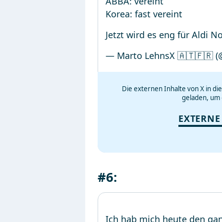
ABBA: vereint
Korea: fast vereint
Jetzt wird es eng für Aldi N
— Marto LehnsX 🇦🇹🇫🇷 (
Die externen Inhalte von X in d
geladen, um 
EXTERNE
#6:
Ich hab mich heute den ganz