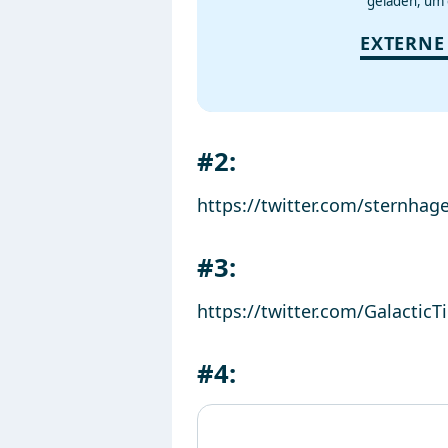
geladen, um 
EXTERNE
#2:
https://twitter.com/sternhag
#3:
https://twitter.com/Galacti
#4: