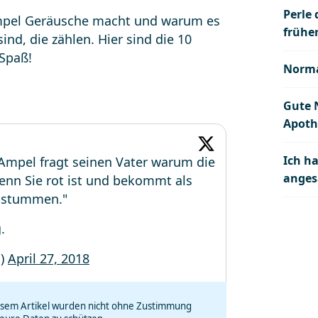
Perle
Ampel Geräusche macht und warum es
früher
nd, die zählen. Hier sind die 10
 Spaß!
Norma
Gute 
Apoth
Ich h
Ampel fragt seinen Vater warum die
anges
nn Sie rot ist und bekommt als
ubstummen."
.
n)
April 27, 2018
iesem Artikel wurden nicht ohne Zustimmung