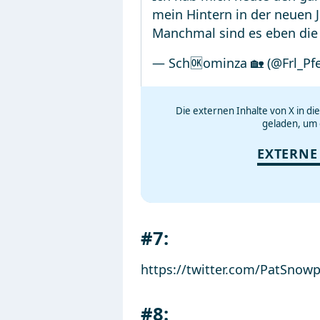
mein Hintern in der neuen J
Manchmal sind es eben die
— Sch🆗ominza 🏡 (@Frl_Pf
Die externen Inhalte von X in d
geladen, um 
EXTERNE
#7:
https://twitter.com/PatSno
#8: