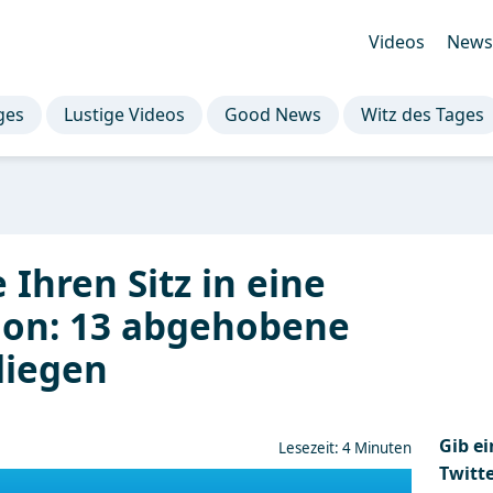
Videos
Newsl
ges
Lustige Videos
Good News
Witz des Tages
e Ihren Sitz in eine
ion: 13 abgehobene
liegen
Gib e
Lesezeit: 4 Minuten
Twitt