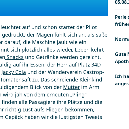
05.08
Perle
früher
 leuchtet auf und schon startet der Pilot
e gedrückt, der Magen fühlt sich an, als säße
Norma
r darauf, die Maschine jault wie ein
nnt sich plötzlich alles wieder, Leben kehrt
Gute 
ten
Snacks
und Getränke werden gereicht.
Apoth
ldig auf ihr Essen
, der Herr auf Platz 34D
n
Jacky Cola
und der Wanderverein Castrop-
Ich h
 Tomatensaft zu. Das schreiende Kleinkind
anges
huldigendem Blick von der
Mutter
im Arm
 wird jäh von dem erneuten „Pling“
finden alle Passagiere ihre Plätze und die
hr richtig Lust aufs Fliegen bekommen,
m Gepäck haben wir die lustigsten Tweets