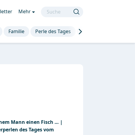
etter
Mehr
Familie
Perle des Tages
Die besten Sprüche
inem Mann einen Fisch … |
erperlen des Tages vom