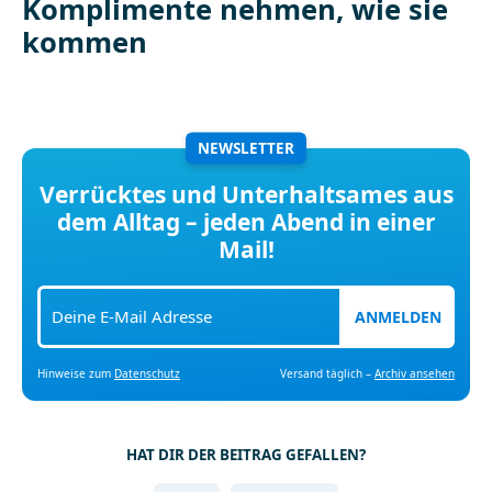
Komplimente nehmen, wie sie
kommen
NEWSLETTER
Verrücktes und Unterhaltsames aus
dem Alltag – jeden Abend in einer
Mail!
ANMELDEN
Hinweise zum
Datenschutz
Versand täglich –
Archiv ansehen
HAT DIR DER BEITRAG GEFALLEN?