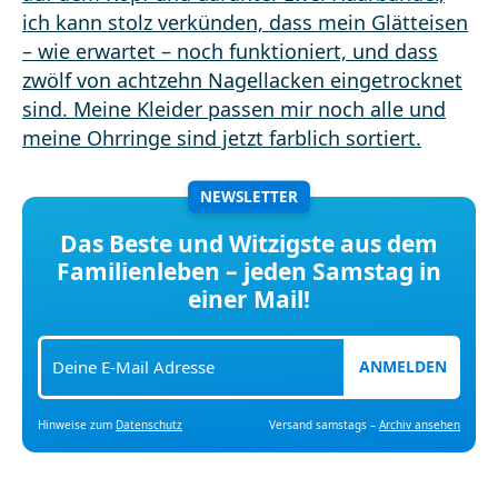
NEWSLETTER
Das Beste und Witzigste aus dem
Familienleben – jeden Samstag in
einer Mail!
ANMELDEN
Hinweise zum
Datenschutz
Versand samstags –
Archiv ansehen